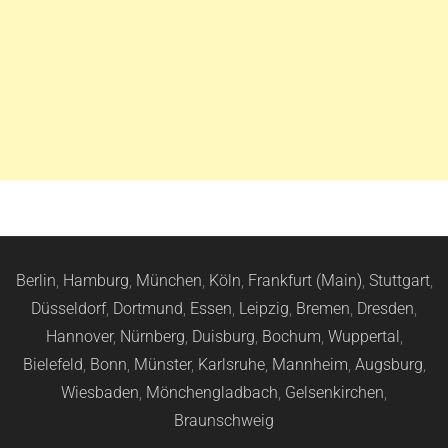
Berlin
,
Hamburg
,
München
,
Köln
,
Frankfurt (Main)
,
Stuttgart
,
Düsseldorf
,
Dortmund
,
Essen
,
Leipzig
,
Bremen
,
Dresden
,
Hannover
,
Nürnberg
,
Duisburg
,
Bochum
,
Wuppertal
,
Bielefeld
,
Bonn
,
Münster
,
Karlsruhe
,
Mannheim
,
Augsburg
,
Wiesbaden
,
Mönchengladbach
,
Gelsenkirchen
,
Braunschweig