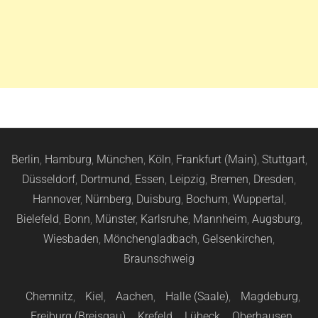
Berlin
,
Hamburg
,
München
,
Köln
,
Frankfurt (Main)
,
Stuttgart
,
Düsseldorf
,
Dortmund
,
Essen
,
Leipzig
,
Bremen
,
Dresden
,
Hannover
,
Nürnberg
,
Duisburg
,
Bochum
,
Wuppertal
,
Bielefeld
,
Bonn
,
Münster
,
Karlsruhe
,
Mannheim
,
Augsburg
,
Wiesbaden
,
Mönchengladbach
,
Gelsenkirchen
,
Braunschweig
Chemnitz
,
Kiel
,
Aachen
,
Halle (Saale)
,
Magdeburg
,
Freiburg (Breisgau)
,
Krefeld
,
Lübeck
,
Oberhausen
,