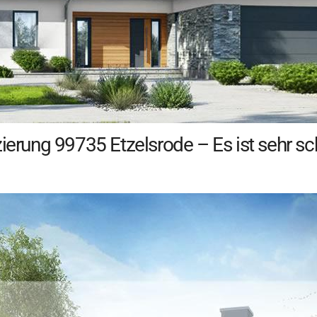
zierung 99735 Etzelsrode – Es ist sehr s