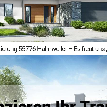
zierung 55776 Hahnweiler – Es freut uns 