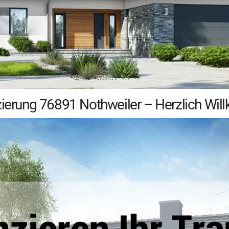
nzierung 76891 Nothweiler – Herzlich Wi