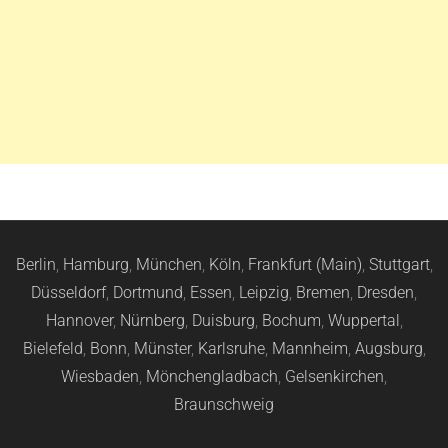
Berlin
,
Hamburg
,
München
,
Köln
,
Frankfurt (Main)
,
Stuttgart
,
Düsseldorf
,
Dortmund
,
Essen
,
Leipzig
,
Bremen
,
Dresden
,
Hannover
,
Nürnberg
,
Duisburg
,
Bochum
,
Wuppertal
,
Bielefeld
,
Bonn
,
Münster
,
Karlsruhe
,
Mannheim
,
Augsburg
,
Wiesbaden
,
Mönchengladbach
,
Gelsenkirchen
,
Braunschweig