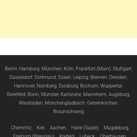
Berlin
,
Hamburg
,
München
,
Köln
,
Frankfurt (Main)
,
Stuttgart
,
Düsseldorf
,
Dortmund
,
Essen
,
Leipzig
,
Bremen
,
Dresden
,
Hannover
,
Nürnberg
,
Duisburg
,
Bochum
,
Wuppertal
,
Bielefeld
,
Bonn
,
Münster
,
Karlsruhe
,
Mannheim
,
Augsburg
,
Wiesbaden
,
Mönchengladbach
,
Gelsenkirchen
,
Braunschweig
Chemnitz
,
Kiel
,
Aachen
,
Halle (Saale)
,
Magdeburg
,
Freiburg (Breisgau)
,
Krefeld
,
Lübeck
,
Oberhausen
,