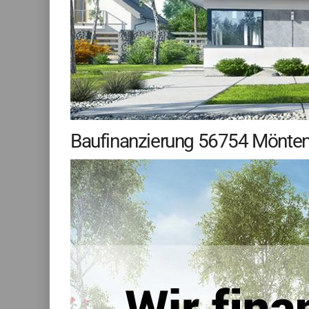
Baufinanzierung 56754 Möntenic