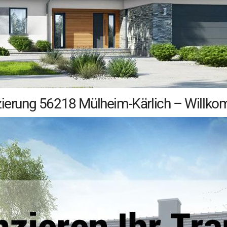
nzierung 56218 Mülheim-Kärlich – Willko