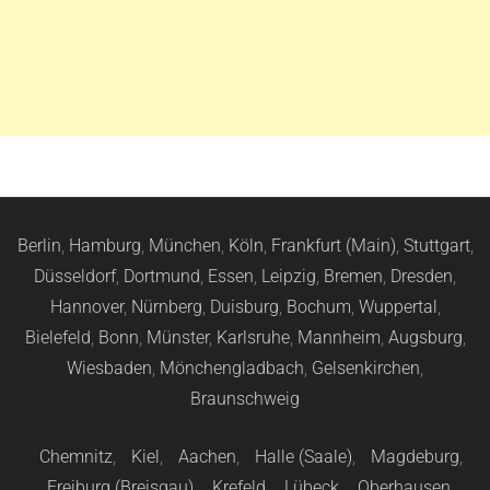
Berlin
,
Hamburg
,
München
,
Köln
,
Frankfurt (Main)
,
Stuttgart
,
Düsseldorf
,
Dortmund
,
Essen
,
Leipzig
,
Bremen
,
Dresden
,
Hannover
,
Nürnberg
,
Duisburg
,
Bochum
,
Wuppertal
,
Bielefeld
,
Bonn
,
Münster
,
Karlsruhe
,
Mannheim
,
Augsburg
,
Wiesbaden
,
Mönchengladbach
,
Gelsenkirchen
,
Braunschweig
Chemnitz
,
Kiel
,
Aachen
,
Halle (Saale)
,
Magdeburg
,
Freiburg (Breisgau)
,
Krefeld
,
Lübeck
,
Oberhausen
,