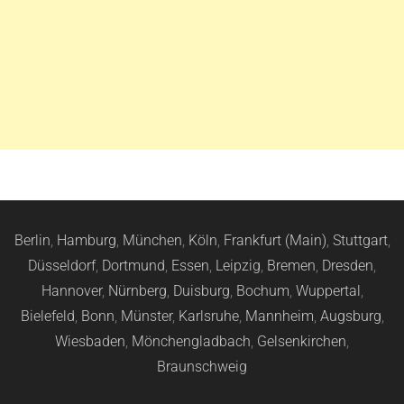
Berlin
,
Hamburg
,
München
,
Köln
,
Frankfurt (Main)
,
Stuttgart
,
Düsseldorf
,
Dortmund
,
Essen
,
Leipzig
,
Bremen
,
Dresden
,
Hannover
,
Nürnberg
,
Duisburg
,
Bochum
,
Wuppertal
,
Bielefeld
,
Bonn
,
Münster
,
Karlsruhe
,
Mannheim
,
Augsburg
,
Wiesbaden
,
Mönchengladbach
,
Gelsenkirchen
,
Braunschweig