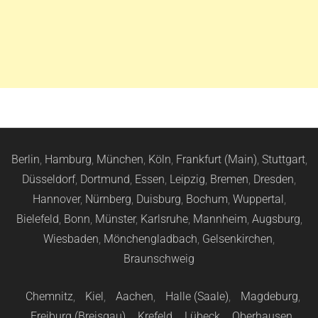
Berlin
,
Hamburg
,
München
,
Köln
,
Frankfurt (Main)
,
Stuttgart
,
Düsseldorf
,
Dortmund
,
Essen
,
Leipzig
,
Bremen
,
Dresden
,
Hannover
,
Nürnberg
,
Duisburg
,
Bochum
,
Wuppertal
,
Bielefeld
,
Bonn
,
Münster
,
Karlsruhe
,
Mannheim
,
Augsburg
,
Wiesbaden
,
Mönchengladbach
,
Gelsenkirchen
,
Braunschweig
Chemnitz
,
Kiel
,
Aachen
,
Halle (Saale)
,
Magdeburg
,
Freiburg (Breisgau)
,
Krefeld
,
Lübeck
,
Oberhausen
,