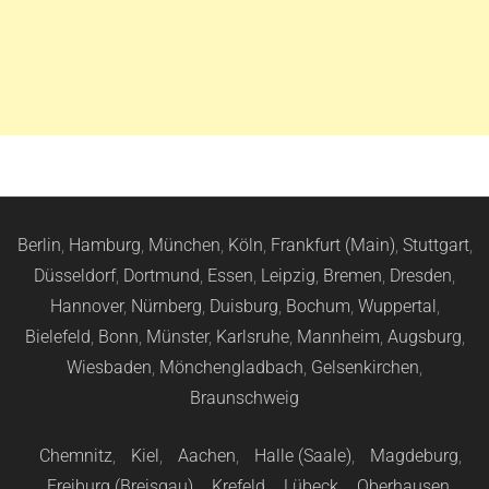
Berlin
,
Hamburg
,
München
,
Köln
,
Frankfurt (Main)
,
Stuttgart
,
Düsseldorf
,
Dortmund
,
Essen
,
Leipzig
,
Bremen
,
Dresden
,
Hannover
,
Nürnberg
,
Duisburg
,
Bochum
,
Wuppertal
,
Bielefeld
,
Bonn
,
Münster
,
Karlsruhe
,
Mannheim
,
Augsburg
,
Wiesbaden
,
Mönchengladbach
,
Gelsenkirchen
,
Braunschweig
Chemnitz
,
Kiel
,
Aachen
,
Halle (Saale)
,
Magdeburg
,
Freiburg (Breisgau)
,
Krefeld
,
Lübeck
,
Oberhausen
,