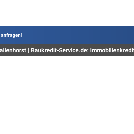
 anfragen!
allenhorst | Baukredit-Service.de: Immobilienkredi