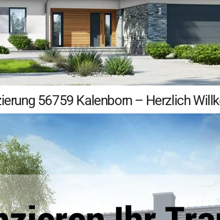
nzierung 56759 Kalenborn – Herzlich Wil