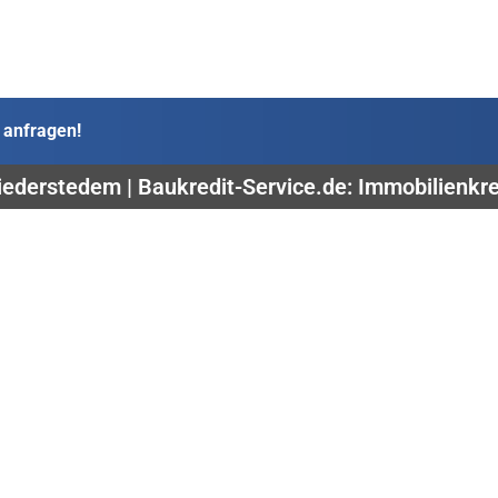
 anfragen!
iederstedem | Baukredit-Service.de: Immobilienkre