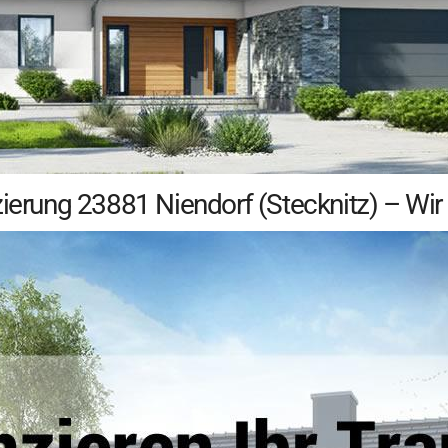
zierung 23881 Niendorf (Stecknitz) – Wir