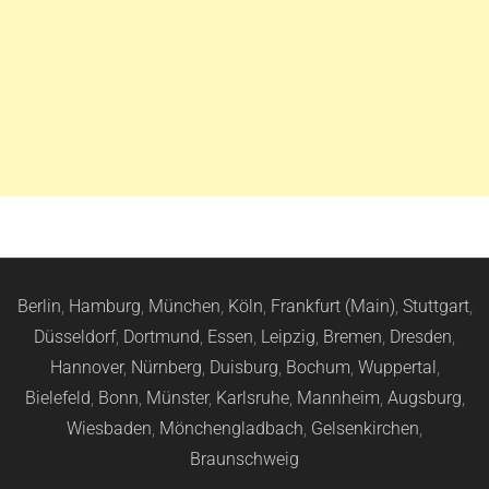
Berlin
,
Hamburg
,
München
,
Köln
,
Frankfurt (Main)
,
Stuttgart
,
Düsseldorf
,
Dortmund
,
Essen
,
Leipzig
,
Bremen
,
Dresden
,
Hannover
,
Nürnberg
,
Duisburg
,
Bochum
,
Wuppertal
,
Bielefeld
,
Bonn
,
Münster
,
Karlsruhe
,
Mannheim
,
Augsburg
,
Wiesbaden
,
Mönchengladbach
,
Gelsenkirchen
,
Braunschweig